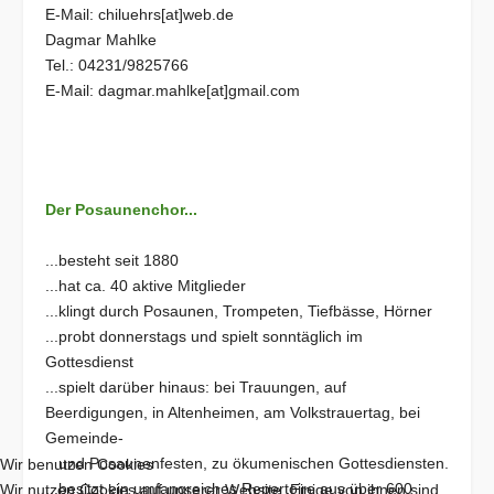
E-Mail: chiluehrs[at]web.de
Dagmar Mahlke
Tel.: 04231/9825766
E-Mail: dagmar.mahlke[at]gmail.com
Der Posaunenchor...
...besteht seit 1880
...hat ca. 40 aktive Mitglieder
...klingt durch Posaunen, Trompeten, Tiefbässe, Hörner
...probt donnerstags und spielt sonntäglich im
Gottesdienst
...spielt darüber hinaus: bei Trauungen, auf
Beerdigungen, in Altenheimen, am Volkstrauertag, bei
Gemeinde-
und Posaunenfesten, zu ökumenischen Gottesdiensten.
Wir benutzen Cookies
...besitzt ein umfangreiches Repertoire aus über 600
Wir nutzen Cookies auf unserer Website. Einige von ihnen sind